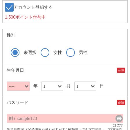
アカウント登録する
1,500ポイント付与中
性別
未選択
女性
男性
生年月日
必須
年
月
日
パスワード
必須
32 文字
半角英数字（記号使用不可）それぞれ1種類以上含む6文字以上、32文字以