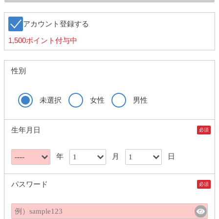
アカウント登録する
1,500ポイント付与中
性別
未選択
女性
男性
生年月日
必須
年
月
日
パスワード
必須