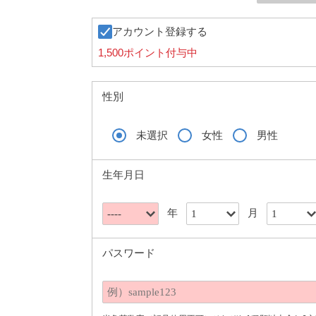
アカウント登録する
1,500ポイント付与中
性別
未選択
女性
男性
生年月日
年
月
パスワード