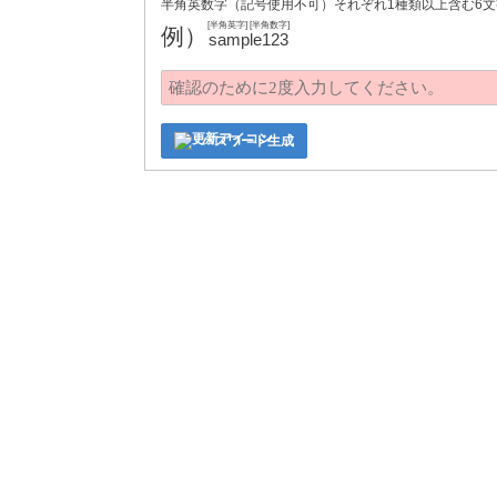
半角英数字（記号使用不可）それぞれ1種類以上含む6文
[半角英字] [半角数字]
例）
sample123
パスワード生成