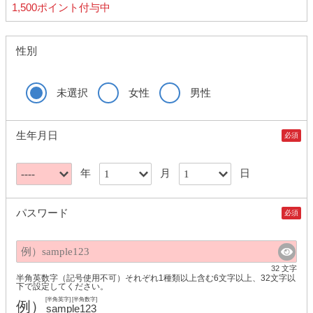
1,500ポイント付与中
性別
未選択
女性
男性
生年月日
必須
年
月
日
パスワード
必須
32 文字
半角英数字（記号使用不可）それぞれ1種類以上含む6文字以上、32文字以
下で設定してください。
[半角英字] [半角数字]
例）
sample123